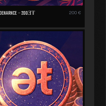
 DENARNCE – 200ƎŦ
200 €