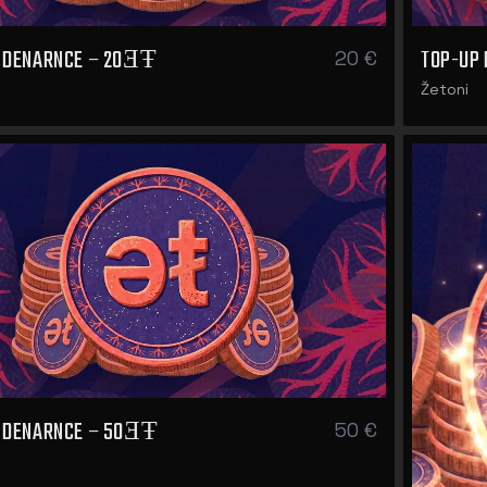
 DENARNCE – 20ƎŦ
TOP-UP
20 €
Žetoni
 DENARNCE – 50ƎŦ
50 €