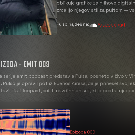
oblikuje grafike za njihove digital
zrcalijo njegov stil za pultom — vs
Pulso najdeš na:
Soundcloud
IZODA - EMIT 009
 serije emit podcast predstavla Pulsa, posneto v živo v Vi
. Pulso je opravil pot iz Buenos Airesa, da je prinesel svoj
tavil tisti loopast, sci-fi navdihnjen set, ki je postal njego
Epizoda 009