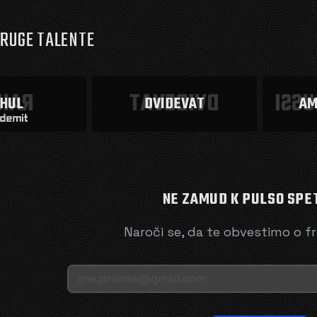
DRUGE TALENTE
HUL
DVIDEVAT
AMA
HUL
DVIDEVAT
AM
NE ZAMUD K PULSO SPE
Naroči se, da te obvestimo o fr