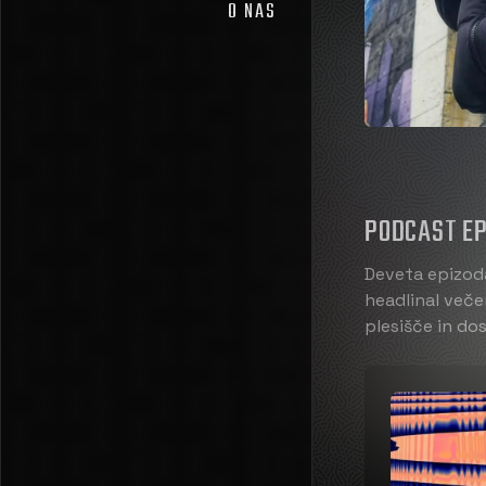
O NAS
PODCAST EP
Deveta epizoda
headlinal večer
plesišče in dos