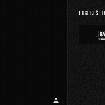
POGLEJ ŠE 
RA
RA
DEL