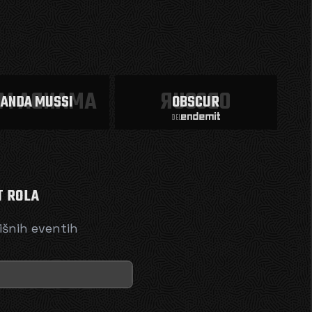
NDA MUSSI
OBSCUR
ANDA MUSSI
OBSCUR
DEL
T ROLA
išnih eventih