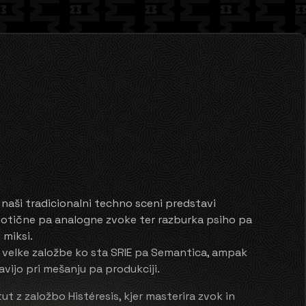
 naši tradicionalni techno sceni predstavi
otične pa analogne zvoke ter razburka psiho pa
 miksi.
 velke založbe ko sta SRIE pa Semantica, ampak
vijo pri mešanju pa produkciji.
tut z založbo Histéresis, kjer masterira zvok in