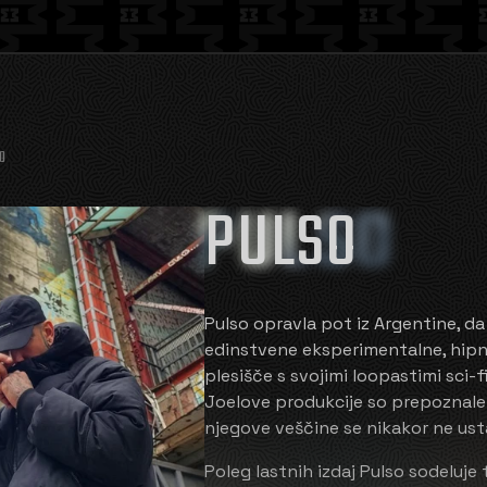
O
PULSO
PULSO
Pulso opravla pot iz Argentine, da
edinstvene eksperimentalne, hipn
plesišče s svojimi loopastimi sci-fi
Joelove produkcije so prepoznale
njegove veščine se nikakor ne usta
Poleg lastnih izdaj Pulso sodeluje 