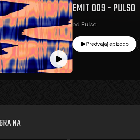
EMIT 009 - PULSO
od
Pulso
Predvajaj epizodo
IGRA NA