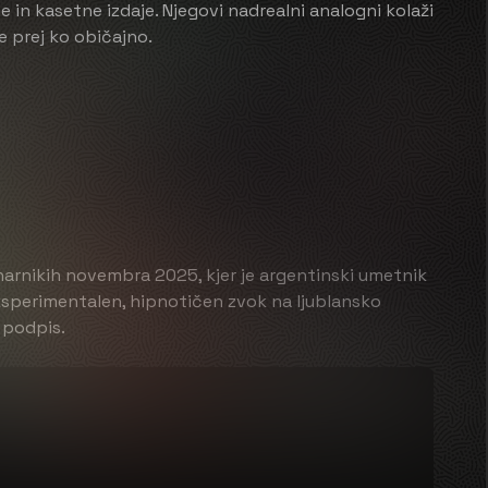
ne in kasetne izdaje. Njegovi nadrealni analogni kolaži
e prej ko običajno.
harnikih novembra 2025, kjer je argentinski umetnik
 eksperimentalen, hipnotičen zvok na ljublansko
v podpis.