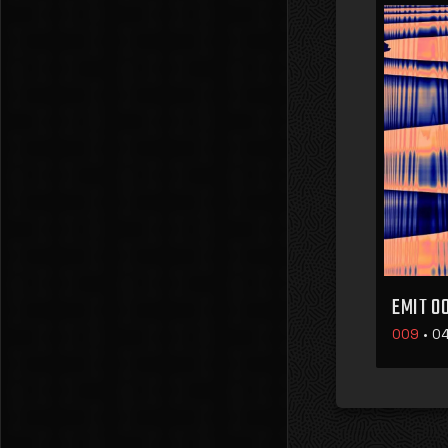
EMIT 0
009
•
04